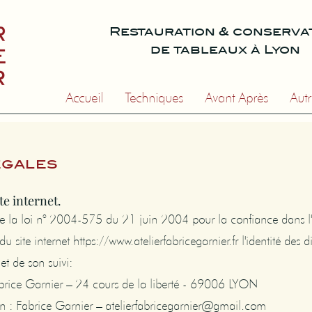
Restauration & conserva
de tableaux à Lyon
Accueil
Techniques
Avant Après
Autr
égales
te internet.
6 de la loi n° 2004-575 du 21 juin 2004 pour la confiance dans l
 du site internet
https://www.atelierfabricegarnier.fr
l'identité des d
et de son suivi:
Fabrice Garnier – 24 cours de la liberté - 69006 LYON
n : Fabrice Garnier – atelierfabricegarnier@gmail.com