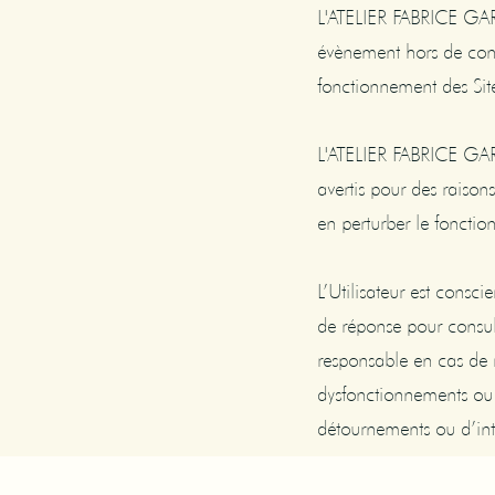
L'ATELIER FABRICE GAR
évènement hors de cont
fonctionnement des Sit
L'ATELIER FABRICE GARN
avertis pour des raiso
en perturber le fonctio
L’Utilisateur est consc
de réponse pour consult
responsable en cas de 
dysfonctionnements ou à
détournements ou d’intr