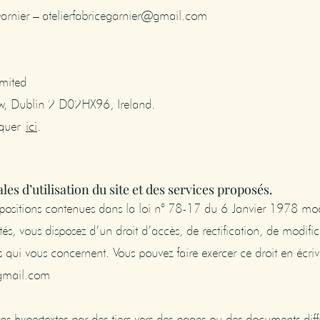
arnier – atelierfabricegarnier@gmail.com
imited
ow, Dublin 2 D02HX96, Ireland.
liquer
ici
.
es d’utilisation du site et des services proposés.
sitions contenues dans la loi n° 78-17 du 6 Janvier 1978 modif
rtés, vous disposez d’un droit d’accès, de rectification, de modifi
qui vous concernent. Vous pouvez faire exercer ce droit en écriv
@gmail.com
ns hypertextes par des tiers vers des pages ou des documents diff