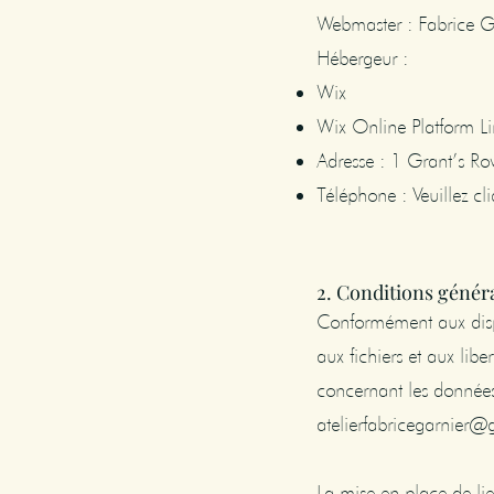
Webmaster : Fabrice G
Hébergeur :
Wix
Wix Online Platform L
Adresse : 1 Grant’s R
Téléphone : Veuillez c
2. Conditions général
Conformément aux dispo
aux fichiers et aux libe
concernant les données 
atelierfabricegarnier
La mise en place de lie