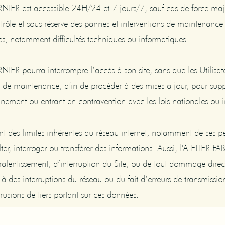
NIER est accessible 24H/24 et 7 jours/7, sauf cas de force ma
rôle et sous réserve des pannes et interventions de maintenance
es, notamment difficultés techniques ou informatiques.
IER pourra interrompre l’accès à son site, sans que les Utilisat
ns de maintenance, afin de procéder à des mises à jour, pour sup
nnement ou entrant en contravention avec les lois nationales ou i
ient des limites inhérentes au réseau internet, notamment de ses
er, interroger ou transférer des informations. Aussi, l'ATELIER 
ralentissement, d’interruption du Site, ou de tout dommage direc
 des interruptions du réseau ou du fait d’erreurs de transmissio
usions de tiers portant sur ces données.