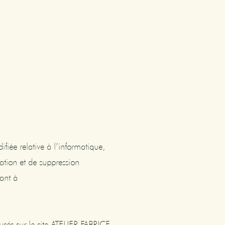
iée relative à l’informatique,
cation et de suppression
ant à
usés sur le site ATELIER FABRICE